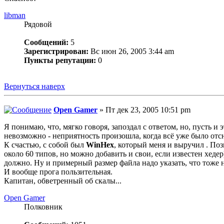
libman
Рядовой
Сообщений:
5
Зарегистрирован:
Вс июн 26, 2005 3:44 am
Пункты репутации:
0
Вернуться наверх
Open Gamer
» Пт дек 23, 2005 10:51 pm
Я понимаю, что, мягко говоря, запоздал с ответом, но, пусть 
невозможно - неприятность произошла, когда всё уже было отсн
К счастью, с собой был
WinHex
, который меня и выручил . По
около 60 типов, но можно добавить и свои, если известен хеде
должно. Ну и примерный размер файла надо указать, что тоже 
И вообще прога пользительная.
Капитан, обветренный об скалы...
Open Gamer
Полковник