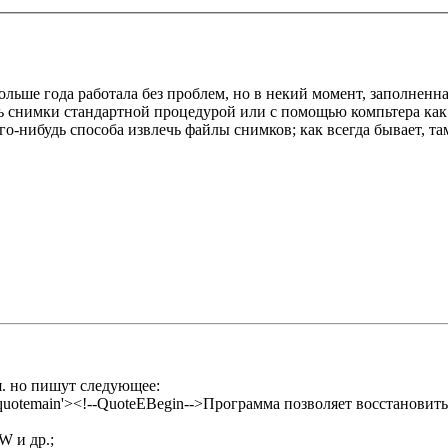
больше года работала без проблем, но в некий момент, заполненн
 снимки стандартной процедурой или с помощью компьтера как из
го-нибудь способа извлечь файлы снимков; как всегда бывает, т
я. но пишут следующее:
s='quotemain'><!--QuoteEBegin-->Программа позволяет восстанов
W и др.;