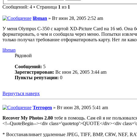
Сообщений: 4 • Страница
1
из
1
libman
» Вт июн 28, 2005 2:52 am
У меня Olympus C-350 с картой XD-Picture Card на 16 мб. Она 
форматировать, о чем и сообщила через меню. Попытки извлечь
только получал требование отформатировать карту. Нет ли како
libman
Рядовой
Сообщений:
5
Зарегистрирован:
Вс июн 26, 2005 3:44 am
Пункты репутации:
0
Вернуться наверх
Terrogen
» Вт июн 28, 2005 5:41 am
Recover My Photos 2.80
тебе в помощь. Сам ей я не пользовалс
<!--QuoteBegin--><div class='quotetop'>QUOTE</div><div clas
* Восстанавливает удаленные JPEG, TIFF, BMP, CRW, NEF, RA