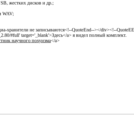
USB, жестких дисков и др.;
и WAV;
иа-хранители не записываются<!--QuoteEnd--></div><!--QuoteEE
_2.80/#full' target='_blank'>Здесь</a> я видел полный комплект.
тник научного похуизма
</a>