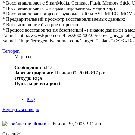
* Восстанавливает с SmartMedia, Compact Flash, Memory Stick, 
* Восстанавливает с отформатиированных медиа-карт;
* Восстанавливает видео и звуковые файлы AVI, MPEG, MOV 
* Предварительный просмотр восстановливаемых данных;
* Восстановление быстрое и простое;
* Процесс восстановления безопасный - никакие данные на мед
<a href='http://www.kpnemo.ru/files/2005/06/25/recover_my_photos
<a href="http://terrogen.livejournal.com/" target="_blank">
ЖЖ - Вес
Terrogen
Маршал
Сообщений:
5347
Зарегистрирован:
Пт июл 09, 2004 8:17 pm
Откуда:
Riga
Пункты репутации:
0
ICQ
Вернуться наверх
libman
» Чт июн 30, 2005 3:11 am
Спасибо!