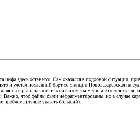
и эта инфа здесь останется. Сам оказался в подобной ситуации, 
ято и улетал последний борт со станции Новолазаревская на судн
зволяет открыть накопитель на физическом уровне (неплохо сдел
р). Важно, чтоб файлы были нефрагментированы, но в случае карт
не проблема (лучше указать больший).