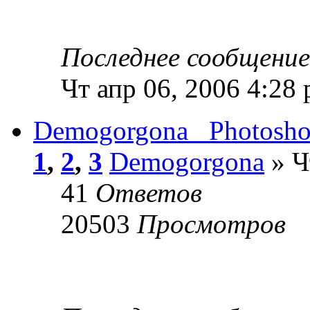
Последнее сообщени
Чт апр 06, 2006 4:28
Demogorgona_ Photosh
1
,
2
,
3
Demogorgona
» Ч
41
Ответов
20503
Просмотров