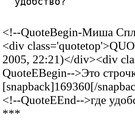
удобство?
<!--QuoteBegin-Миша Спл
<div class='quotetop'>Q
2005, 22:21)</div><div cla
QuoteEBegin-->Это строчка
[snapback]169360[/snapbac
<!--QuoteEEnd-->где удоб
***