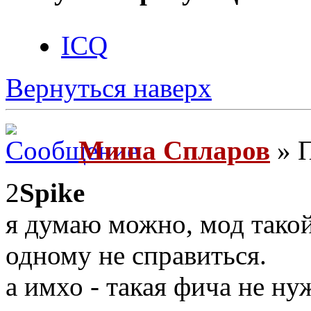
ICQ
Вернуться наверх
Миша Спларов
» П
2
Spike
я думаю можно, мод такой
одному не справиться.
а имхо - такая фича не нуж