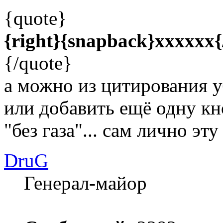
{quote}
{right}{snapback}xxxxxx{
{/quote}
а можно из цитирования 
или добавить ещё одну кн
"без газа"... сам лично эт
DruG
Генерал-майор