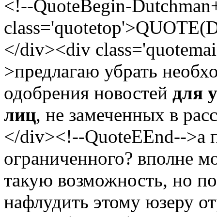
<!--QuoteBegin-Dutchman+
class='quotetop'>QUOTE(D
</div><div class='quotema
>предлагаю убрать необх
одобрения новостей
для 
лиц
, не замеченных в рас
</div><!--QuoteEEnd-->а 
ограниченного? вполне мо
такую возможность, но п
нафлудить этому юзеру отр