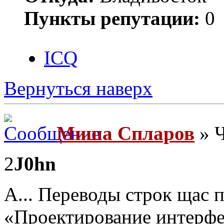
Пункты репутации:
0
ICQ
Вернуться наверх
Миша Спларов
» Ч
2
J0hn
А... Переводы строк щас
«Проектирование интерф