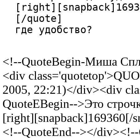
[right][snapback]1693
[/quote]
где удобство?
<!--QuoteBegin-Миша Спл
<div class='quotetop'>Q
2005, 22:21)</div><div cla
QuoteEBegin-->Это строчк
[right][snapback]169360[/s
<!--QuoteEnd--></div><!-