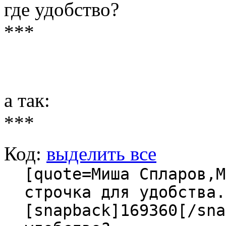
где удобство?
***
а так:
***
Код:
выделить все
[quote=Миша Спларов,M
строчка для удобства
[snapback]169360[/sna