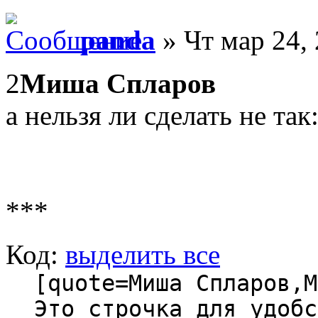
panda
» Чт мар 24,
2
Миша Спларов
а нельзя ли сделать не так
***
Код:
выделить все
[quote=Миша Спларов,M
Это строчка для удобс