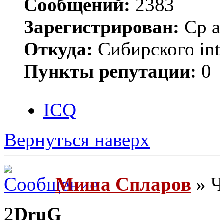
Сообщений:
2383
Зарегистрирован:
Ср а
Откуда:
Сибирского inte
Пункты репутации:
0
ICQ
Вернуться наверх
Миша Спларов
» Ч
2
DruG