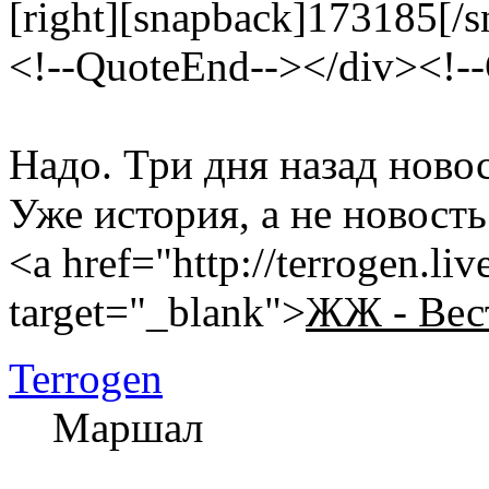
[right][snapback]173185[/s
<!--QuoteEnd--></div><!-
Надо. Три дня назад новос
Уже история, а не новость
<a href="http://terrogen.li
target="_blank">
ЖЖ - Вес
Terrogen
Маршал