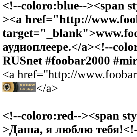
<!--coloro:blue--><span st
><a href="http://www.foo
target="_blank">www.foo
аудиоплеере.</a><!--color
RUSnet #foobar2000 #mi
<a href="http://www.foobar
</a>
<!--coloro:red--><span sty
>Даша, я люблю тебя!<!--