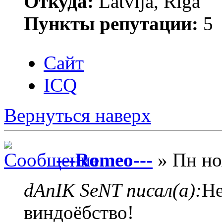
Откуда:
Latvija, Rīga
Пункты репутации:
5
Сайт
ICQ
Вернуться наверх
---Romeo---
» Пн но
dAnIK SeNT писал(а):
Не
виндоёбство!