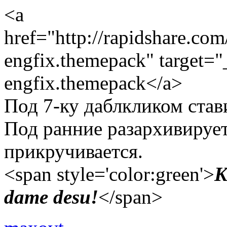
<a
href="http://rapidshare.c
engfix.themepack" target
engfix.themepack</a>
Под 7-ку даблкликом став
Под ранние разархивируе
прикручивается.
<span style='color:green'>
K
dame desu!
</span>