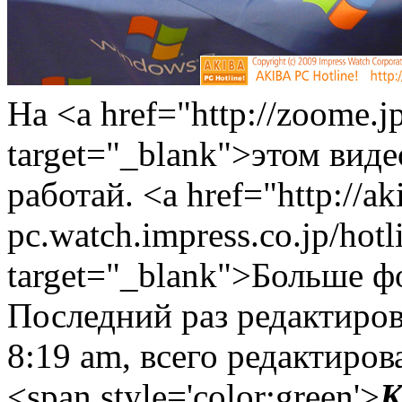
На <a href="http://zoome.jp
target="_blank">этом вид
работай. <a href="http://ak
pc.watch.impress.co.jp/hot
target="_blank">Больше 
Последний раз редактиро
8:19 am, всего редактирова
<span style='color:green'>
K