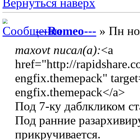
Вернуться наверх
---Romeo---
» Пн но
maxovt писал(а):
<a
href="http://rapidshare
engfix.themepack" targ
engfix.themepack</a>
Под 7-ку даблкликом ст
Под ранние разархивир
прикручивается.