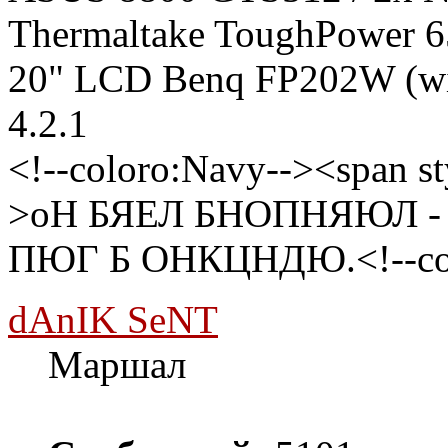
Thermaltake ToughPower 6
20" LCD Benq FP202W (wi
4.2.1
<!--coloro:Navy--><span st
>оН БЯЕЛ БНОПНЯЮЛ - 
ПЮГ Б ОНКЦНДЮ.<!--color
dAnIK SeNT
Маршал