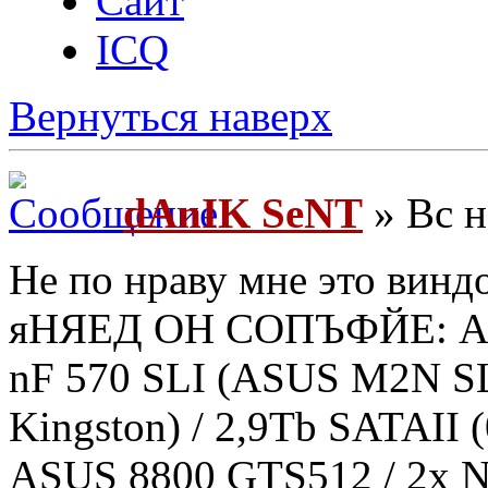
Сайт
ICQ
Вернуться наверх
dAnIK SeNT
» Вс н
Не по нраву мне это винд
яНЯЕД ОН СОПЪФЙЕ: Ath
nF 570 SLI (ASUS M2N SL
Kingston) / 2,9Tb SATAII
ASUS 8800 GTS512 / 2x N