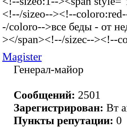
<!--sizeo:1--><span style="
<!--/sizeo--><!--coloro:red
-/coloro-->все беды - от н
></span><!--/sizec--><!--c
Magister
Генерал-майор
Сообщений:
2501
Зарегистрирован:
Вт а
Пункты репутации:
0