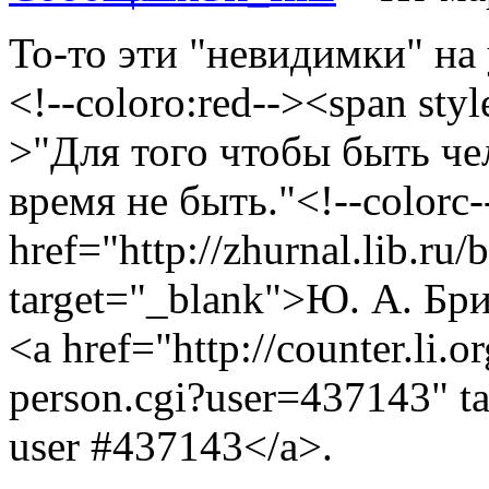
То-то эти "невидимки" на
<!--coloro:red--><span styl
>"Для того чтобы быть че
время не быть."<!--colorc-
href="http://zhurnal.lib.ru/
target="_blank">Ю. А. Бр
<a href="http://counter.li.o
person.cgi?user=437143" t
user #437143</a>.