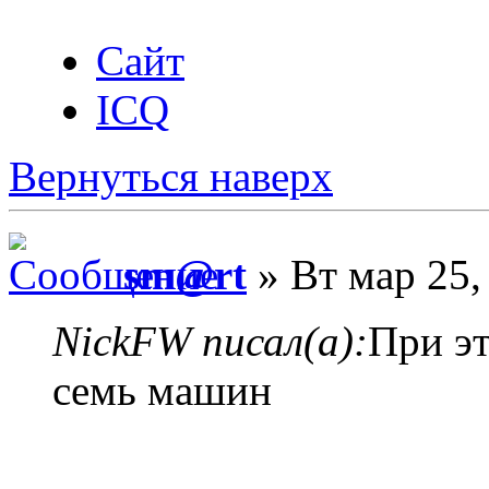
Сайт
ICQ
Вернуться наверх
sm@rt
» Вт мар 25,
NickFW писал(а):
При эт
семь машин