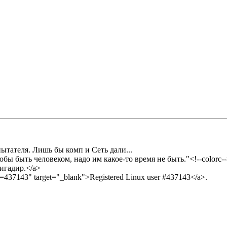
пытателя. Лишь бы комп и Сеть дали...
 чтобы быть человеком, надо им какое-то время не быть."<!--colorc-
Бригадир.</a>
?user=437143" target="_blank">Registered Linux user #437143</a>.