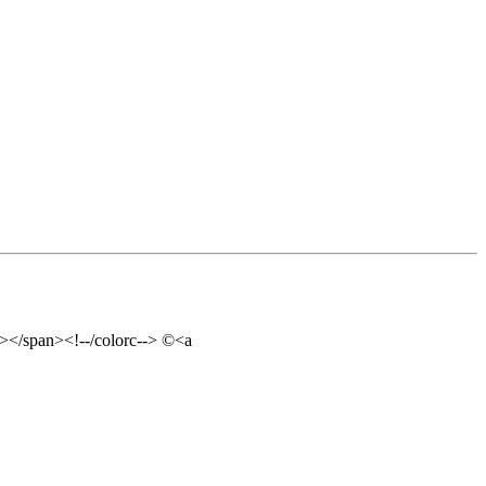
-></span><!--/colorc--> ©<a