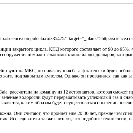
p://science.compulenta.ru/335475/" target="_blank">http://science.c
ции закрытого цикла, КПД которого составляет от 90 до 95%, <a
ого сооружения поможет сэкономить миллиарды долларов, которы
йствуют на МКС, но новая лунная база фактически будет небол
 жить под закрытым куполом. Однако он провалился, так как за 
ia, рассчитана на команду из 12 астронавтов, которая сможет п
, зелёные водоросли будут перерабатывать углекислый газ и сн
является, каким образом будет осуществляться опыление посево
зможна. Они считают, что пройдёт ещё 20-30 лет, прежде чем сп
иях. Исследователи также считают, что подобные технологии, 