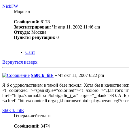
NickFW
Маршал
Сообщений:
6178
Зарегистрирован:
Чт апр 11, 2002 11:46 am
Откуда:
Москва
Пункты репутации:
0
Сайт
Вернуться наверх
Sh0Ck_filE
» Чт окт 11, 2007 6:22 pm
Я б с удовольствием в такой базе пожил. Хотя бы в качестве ис
<!--coloro:red--><span style="color:red"><!--/coloro-->"Для того
href="http://zhurnal.lib.ru/b/brigadir_j_a/" target="_blank">Ю. А. 
<a href="http://counter.li.org/cgi-bin/runscript/display-person.cgi
Sh0Ck_filE
Генерал-лейтенант
Сообщений:
3474