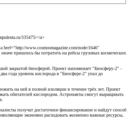
ompulenta.ru/335475/</a>
 href="http://www.cosmosmagazine.com/node/1646"
е иначе пришлось бы потратить на рейсы грузовых космических
ьшой закрытой биосферой. Проект напоминает "Биосферу-2" -
два года уровень кислорода в "Биосфере-2" упал до
рожить на ней в полной изоляции в течение трёх лет. Проект
абжать обитателей кислородом. Астронавты смогут выращивать
в.
ециалисты получат достаточное финансирование и найдут способ
позволяющие экономно расходовать жизненно важные ресурсы,