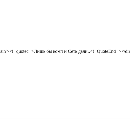
emain'><!--quotec-->Лишь бы комп и Сеть дали..<!--QuoteEnd--></d