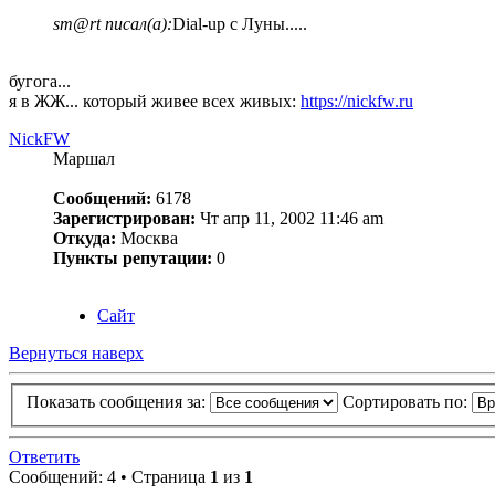
sm@rt писал(а):
Dial-up с Луны.....
бугога...
я в ЖЖ... который живее всех живых:
https://nickfw.ru
NickFW
Маршал
Сообщений:
6178
Зарегистрирован:
Чт апр 11, 2002 11:46 am
Откуда:
Москва
Пункты репутации:
0
Сайт
Вернуться наверх
Показать сообщения за:
Сортировать по:
Ответить
Сообщений: 4 • Страница
1
из
1