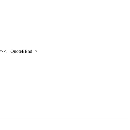
iv><!--QuoteEEnd-->