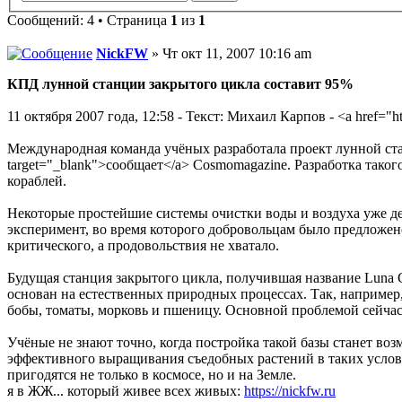
Сообщений: 4 • Страница
1
из
1
NickFW
» Чт окт 11, 2007 10:16 am
КПД лунной станции закрытого цикла составит 95%
11 октября 2007 года, 12:58 - Текст: Михаил Карпов - <a href="htt
Международная команда учёных разработала проект лунной стан
target="_blank">сообщает</a> Cosmomagazine. Разработка так
кораблей.
Некоторые простейшие системы очистки воды и воздуха уже де
эксперимент, во время которого добровольцам было предложено
критического, а продовольствия не хватало.
Будущая станция закрытого цикла, получившая название Luna Ga
основан на естественных природных процессах. Так, например
бобы, томаты, морковь и пшеницу. Основной проблемой сейчас 
Учёные не знают точно, когда постройка такой базы станет во
эффективного выращивания съедобных растений в таких услов
пригодятся не только в космосе, но и на Земле.
я в ЖЖ... который живее всех живых:
https://nickfw.ru