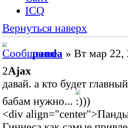
ICQ
Вернуться наверх
panda
» Вт мар 22,
2
Ajax
давай. а кто будет главны
бабам нужно...
))
<div align="center">Панд
Гиннеса как самые привле