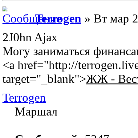
Terrogen
» Вт мар 2
2J0hn Ajax
Могу заниматься финанс
<a href="http://terrogen.li
target="_blank">
ЖЖ - Вес
Terrogen
Маршал