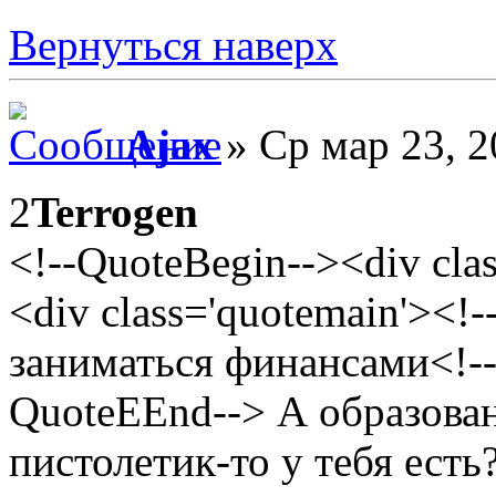
Вернуться наверх
Ajax
» Ср мар 23, 2
2
Terrogen
<!--QuoteBegin--><div cl
<div class='quotemain'><
заниматься финансами<!--
QuoteEEnd--> А образован
пистолетик-то у тебя есть?