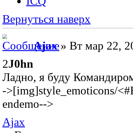
ICQ
Вернуться наверх
Ajax
» Вт мар 22, 2
2
J0hn
Ладно, я буду Командиром
->[img]style_emoticons/<
endemo-->
Ajax