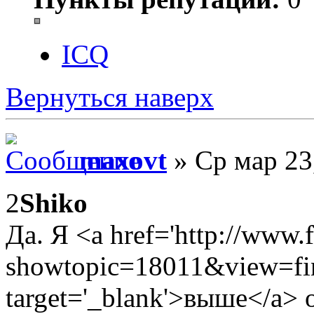
ICQ
Вернуться наверх
maxovt
» Ср мар 23
2
Shiko
Да. Я <a href='http://www.
showtopic=18011&view=fi
target='_blank'>выше</a> 