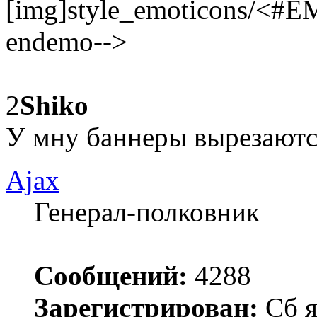
[img]style_emoticons/<#E
endemo-->
2
Shiko
У мну баннеры вырезаются
Ajax
Генерал-полковник
Сообщений:
4288
Зарегистрирован:
Сб я