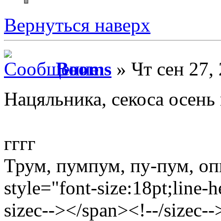
Вернуться наверх
Booms
» Чт сен 27,
Нацяльника, секоса осень
гггг
Трум, пумпум, пу-пум, опи
style="font-size:18pt;line-
sizec--></span><!--/sizec--