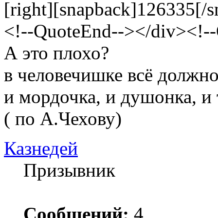
[right][snapback]126335[/s
<!--QuoteEnd--></div><!-
А это плохо?
в человечишке всё должно
и мордочка, и душонка, и
( по А.Чехову)
Казнедей
Призывник
Сообщений:
4