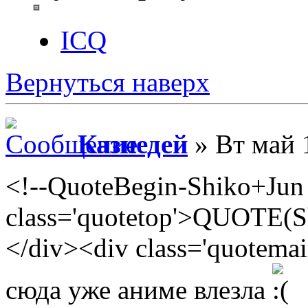
ICQ
Вернуться наверх
Казнедей
» Вт май 
<!--QuoteBegin-Shiko+Jun 
class='quotetop'>QUOTE(S
</div><div class='quotema
сюда уже аниме влезла