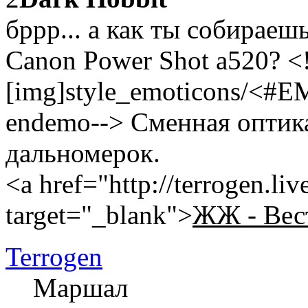
бррр... а как ты собираеш
Canon Power Shot a520? <!
[img]style_emoticons/<#E
endemo--> Сменная оптика
дальномерок.
<a href="http://terrogen.li
target="_blank">
ЖЖ - Вес
Terrogen
Маршал