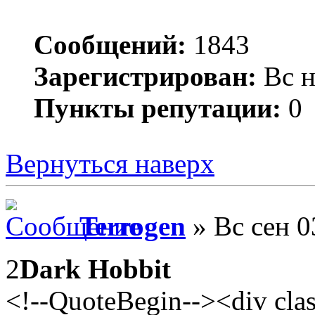
Сообщений:
1843
Зарегистрирован:
Вс н
Пункты репутации:
0
Вернуться наверх
Terrogen
» Вс сен 0
2
Dark Hobbit
<!--QuoteBegin--><div cl