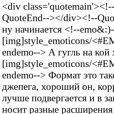
<div class='quotemain'><!
QuoteEnd--></div><!--Qu
ну начинается <!--emo&:)-
[img]style_emoticons/<#E
endemo--> А гугль на кой 
[img]style_emoticons/<#E
endemo--> Формат это так
джепега, хороший он, к
лучше подвергается и в з
носит разные расширения 