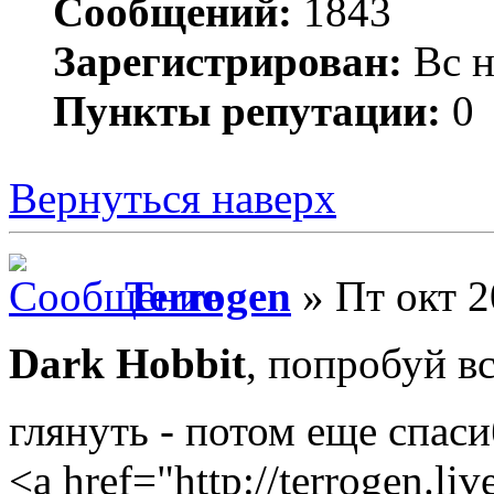
Сообщений:
1843
Зарегистрирован:
Вс н
Пункты репутации:
0
Вернуться наверх
Terrogen
» Пт окт 2
Dark Hobbit
, попробуй в
глянуть - потом еще спас
<a href="http://terrogen.li