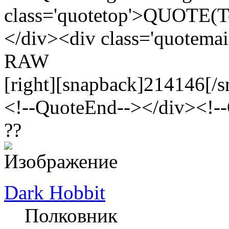
class='quotetop'>QUOTE(T
</div><div class='quotema
RAW
[right][snapback]214146[/s
<!--QuoteEnd--></div><!-
??
Dark Hobbit
Полковник