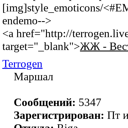
[img]style_emoticons/<#E
endemo-->
<a href="http://terrogen.li
target="_blank">
ЖЖ - Вес
Terrogen
Маршал
Сообщений:
5347
Зарегистрирован:
Пт и
Откуда:
Riga