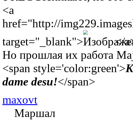
<a
href="http://img229.image
target="_blank">
</a
Но прошлая их работа Maji
<span style='color:green'>
K
dame desu!
</span>
maxovt
Маршал