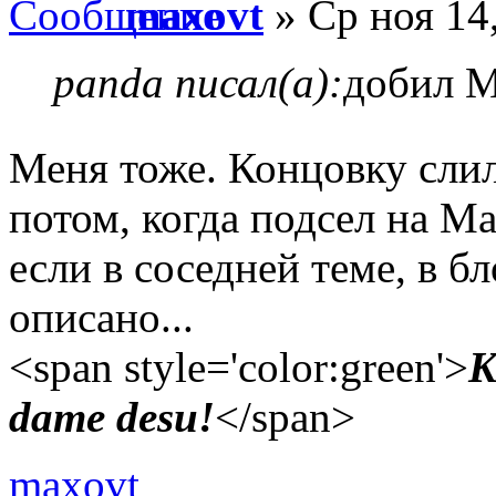
maxovt
» Ср ноя 14
panda писал(а):
добил M
Меня тоже. Концовку сли
потом, когда подсел на M
если в соседней теме, в б
описано...
<span style='color:green'>
K
dame desu!
</span>
maxovt