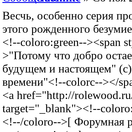
Весчь, особенно серия пр
этого рожденного безумие
<!--coloro:green--><span st
>"Потому что добро остае
будущем и настоящем" (с)
времени"<!--colorc--></spa
<a href="http://rolewood.r
target="_blank"><!--coloro
<!--/coloro-->[ Форумная р