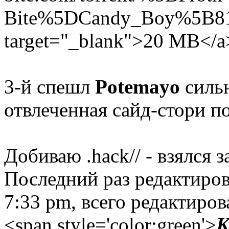
Bite%5DCandy_Boy%5B81
target="_blank">20 MB</a
3-й спешл
Potemayo
сильн
отвлеченная сайд-стори по
Добиваю .hack// - взялся 
Последний раз редактиро
7:33 pm, всего редактиров
<span style='color:green'>
K