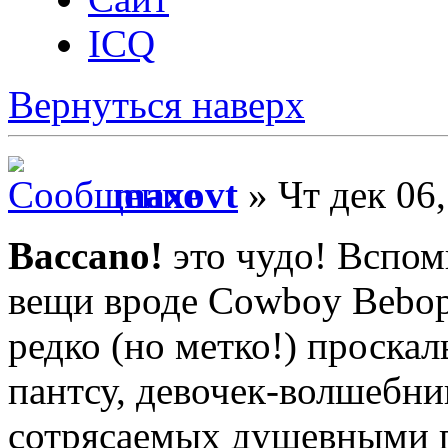
ICQ
Вернуться наверх
maxovt
» Чт дек 06
Baccano!
это чудо! Вспом
вещи вроде Cowboy Bebop 
редко (но метко!) проскал
пантсу, девочек-волшебни
сотрясаемых душевными 