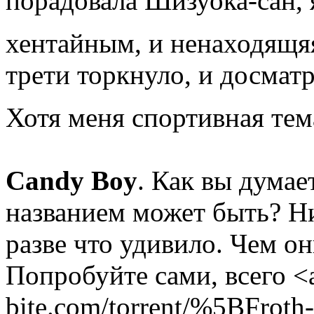
порадовала Шизуока-сан, 
хентайным, и ненаходящяя
трети торкнуло, и досматр
Хотя меня спортивная тем
Candy Boy
. Как вы думае
названием может быть? Ни
разве что удивило. Чем о
Попробуйте сами, всего <a
bite.com/torrent/%5BFroth-