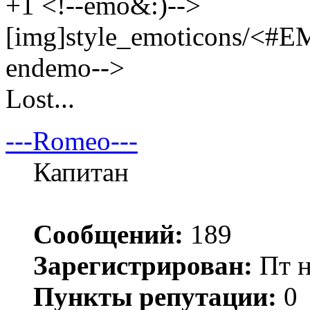
+1 <!--emo&:)-->
[img]style_emoticons/<#E
endemo-->
Lost...
---Romeo---
Капитан
Сообщений:
189
Зарегистрирован:
Пт н
Пункты репутации:
0