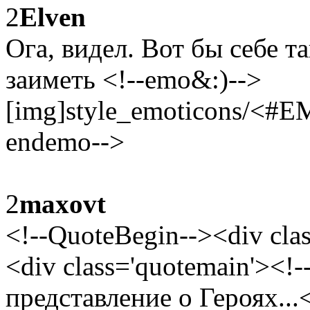
2
Elven
Ога, видел. Вот бы себе 
заиметь <!--emo&:)-->
[img]style_emoticons/<#E
endemo-->
2
maxovt
<!--QuoteBegin--><div cl
<div class='quotemain'><!
представление о Героях...