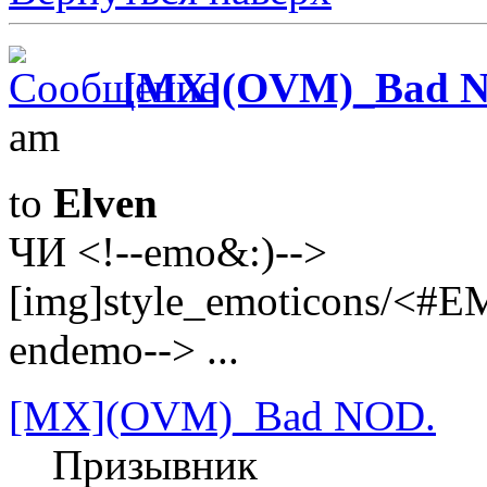
[MX](OVM)_Bad 
am
to
Elven
ЧИ <!--emo&:)-->
[img]style_emoticons/<#E
endemo--> ...
[MX](OVM)_Bad NOD.
Призывник