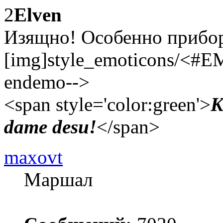
2
Elven
Изящно! Особенно прибор
[img]style_emoticons/<#E
endemo-->
<span style='color:green'>
K
dame desu!
</span>
maxovt
Маршал