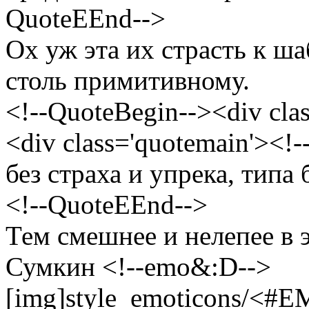
QuoteEEnd-->
Ох уж эта их страсть к ш
столь примитивному.
<!--QuoteBegin--><div cl
<div class='quotemain'><!
без страха и упрека, типа
<!--QuoteEEnd-->
Тем смешнее и нелепее в 
Сумкин <!--emo&:D-->
[img]style_emoticons/<#EM