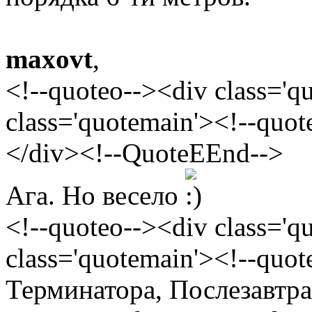
maxovt
,
<!--quoteo--><div class='
class='quotemain'><!--quo
</div><!--QuoteEEnd-->
Ага. Но весело
<!--quoteo--><div class='
class='quotemain'><!--quo
Терминатора, Послезавтра