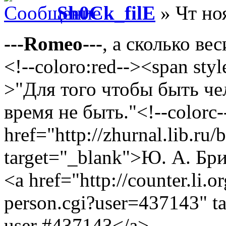
Sh0Ck_filE
» Чт но
---Romeo---
, а сколько вес
<!--coloro:red--><span styl
>"Для того чтобы быть че
время не быть."<!--colorc-
href="http://zhurnal.lib.ru/
target="_blank">Ю. А. Бр
<a href="http://counter.li.o
person.cgi?user=437143" t
user #437143</a>.