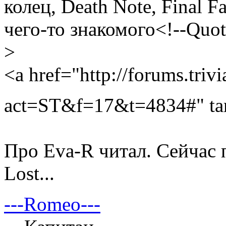
колец, Death Note, Final Fa
чего-то знакомого<!--Quo
>
<a href="http://forums.triv
act=ST&f=17&t=4834#" ta
Про Eva-R читал. Сейчас 
Lost...
---Romeo---