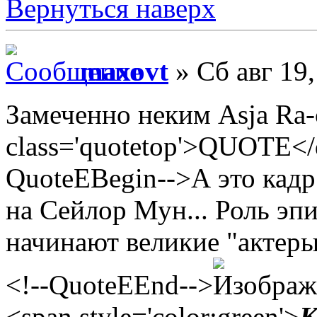
Вернуться наверх
maxovt
» Сб авг 19
Замеченно неким Asja Ra-
class='quotetop'>QUOTE</d
QuoteEBegin-->А это кадр
на Сейлор Мун... Роль эпи
начинают великие "актеры
<!--QuoteEEnd-->
<span style='color:green'>
K