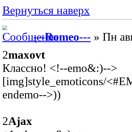
Вернуться наверх
---Romeo---
» Пн ав
2
maxovt
Классно! <!--emo&:)-->
[img]style_emoticons/<#E
endemo-->))
2
Ajax