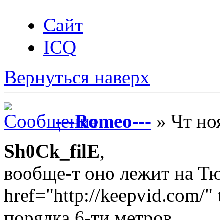
Сайт
ICQ
Вернуться наверх
---Romeo---
» Чт но
Sh0Ck_filE
,
вообще-т оно лежит на Тю
href="http://keepvid.com/"
порядка 6-ти метров.