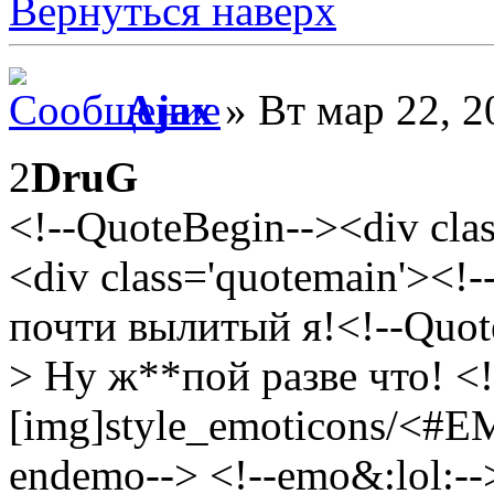
Вернуться наверх
Ajax
» Вт мар 22, 2
2
DruG
<!--QuoteBegin--><div cl
<div class='quotemain'><!
почти вылитый я!<!--Quot
> Ну ж**пой разве что! <!
[img]style_emoticons/<#E
endemo--> <!--emo&:lol:--