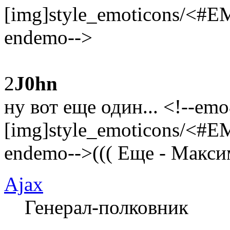
[img]style_emoticons/<#E
endemo-->
2
J0hn
ну вот еще один... <!--emo
[img]style_emoticons/<#E
endemo-->((( Еще - Максим
Ajax
Генерал-полковник