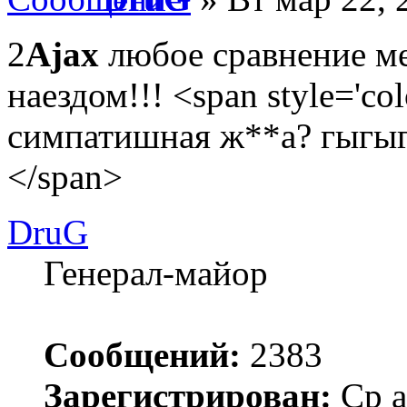
2
Ajax
любое сравнение ме
наездом!!! <span style='col
симпатишная ж**а? гыгыг
</span>
DruG
Генерал-майор
Сообщений:
2383
Зарегистрирован:
Ср а