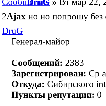
DruG
» Вт мар 22, 
2
Ajax
но но попрошу без 
DruG
Генерал-майор
Сообщений:
2383
Зарегистрирован:
Ср а
Откуда:
Сибирского inte
Пункты репутации:
0