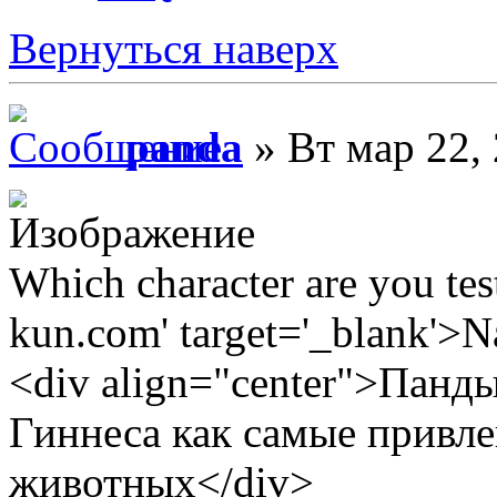
Вернуться наверх
panda
» Вт мар 22,
Which character are you tes
kun.com' target='_blank'>
<div align="center">Панд
Гиннеса как самые привле
животных</div>