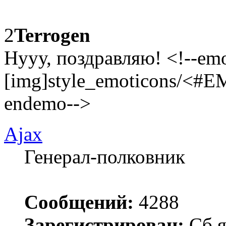
2
Terrogen
Нууу, поздравляю! <!--em
[img]style_emoticons/<#E
endemo-->
Ajax
Генерал-полковник
Сообщений:
4288
Зарегистрирован:
Сб я