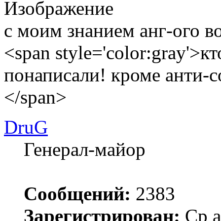
с моим знанием анг-ого во
<span style='color:gray'>к
понаписали! кроме анти-со
</span>
DruG
Генерал-майор
Сообщений:
2383
Зарегистрирован:
Ср а