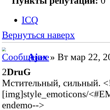
Пункты репутации:
0
ICQ
Вернуться наверх
Ajax
» Вт мар 22, 2
2
DruG
Мстительный, сильный. <
[img]style_emoticons/<#E
endemo-->