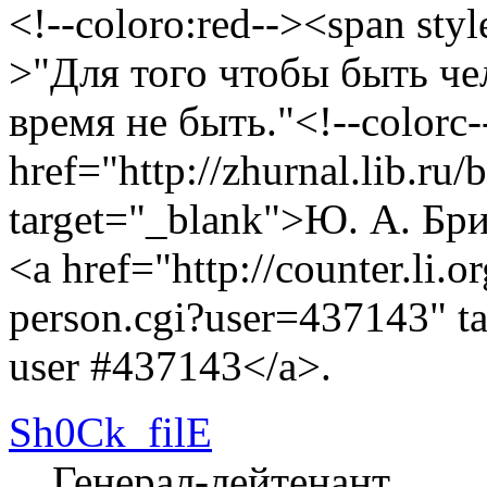
<!--coloro:red--><span styl
>"Для того чтобы быть че
время не быть."<!--colorc-
href="http://zhurnal.lib.ru/
target="_blank">Ю. А. Бр
<a href="http://counter.li.o
person.cgi?user=437143" t
user #437143</a>.
Sh0Ck_filE
Генерал-лейтенант