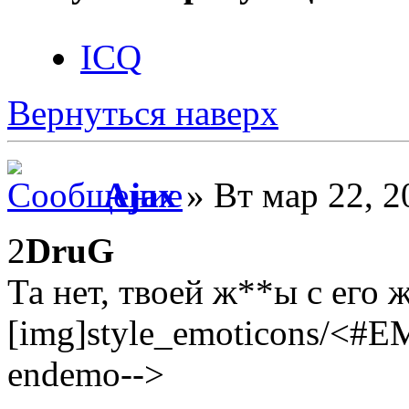
ICQ
Вернуться наверх
Ajax
» Вт мар 22, 2
2
DruG
Та нет, твоей ж**ы с его 
[img]style_emoticons/<#E
endemo-->