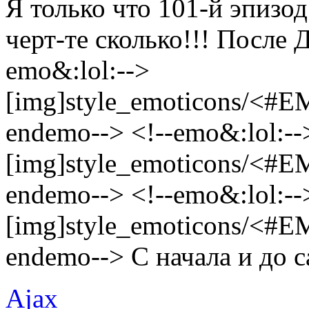
Я только что 101-й эпизод
черт-те сколько!!! После 
emo&:lol:-->
[img]style_emoticons/<#E
endemo--> <!--emo&:lol:--
[img]style_emoticons/<#E
endemo--> <!--emo&:lol:--
[img]style_emoticons/<#E
endemo--> C начала и до с
Ajax