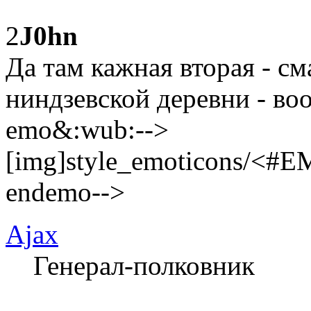
2
J0hn
Да там кажная вторая - см
ниндзевской деревни - воо
emo&:wub:-->
[img]style_emoticons/<#E
endemo-->
Ajax
Генерал-полковник