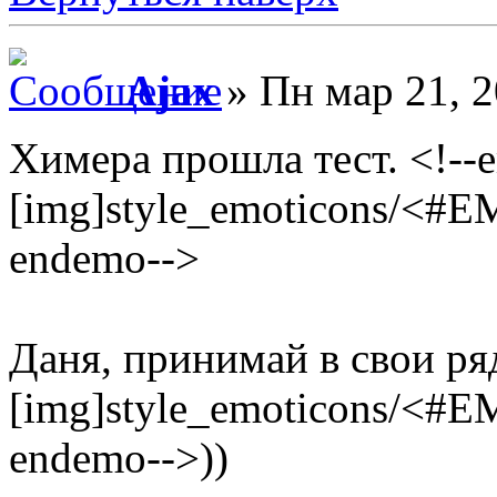
Ajax
» Пн мар 21, 2
Химера прошла тест. <!--
[img]style_emoticons/<#E
endemo-->
Даня, принимай в свои ряд
[img]style_emoticons/<#E
endemo-->))