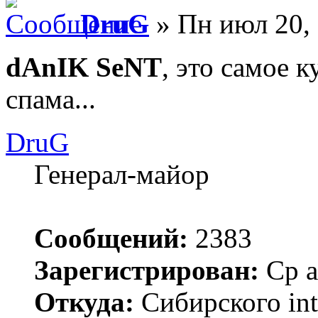
DruG
» Пн июл 20,
dAnIK SeNT
, это самое 
спама...
DruG
Генерал-майор
Сообщений:
2383
Зарегистрирован:
Ср а
Откуда:
Сибирского inte