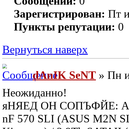
Сообщений:
0
Зарегистрирован:
Пт и
Пункты репутации:
0
Вернуться наверх
dAnIK SeNT
» Пн и
Неожиданно!
яНЯЕД ОН СОПЪФЙЕ: Ath
nF 570 SLI (ASUS M2N SL