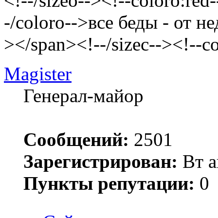
<!--/sizeo--><!--coloro:red
-/coloro-->все беды - от н
></span><!--/sizec--><!--c
Magister
Генерал-майор
Сообщений:
2501
Зарегистрирован:
Вт а
Пункты репутации:
0