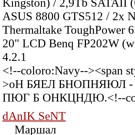
Kingston) / 2,9Tb SATAII
ASUS 8800 GTS512 / 2x N
Thermaltake ToughPower 6
20" LCD Benq FP202W (wi
4.2.1
<!--coloro:Navy--><span st
>оН БЯЕЛ БНОПНЯЮЛ - 
ПЮГ Б ОНКЦНДЮ.<!--color
dAnIK SeNT
Маршал