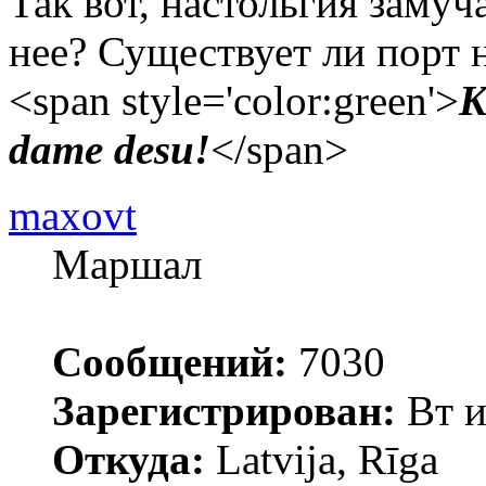
Так вот, настольгия замуч
нее? Существует ли порт 
<span style='color:green'>
K
dame desu!
</span>
maxovt
Маршал
Сообщений:
7030
Зарегистрирован:
Вт и
Откуда:
Latvija, Rīga