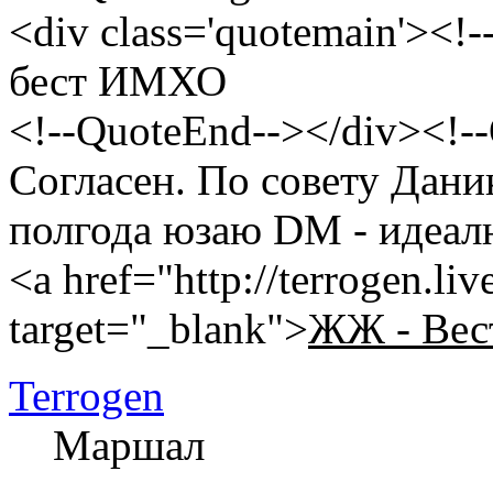
<div class='quotemain'><!
бест ИМХО
<!--QuoteEnd--></div><!-
Согласен. По совету Даник
полгода юзаю DM - идеал
<a href="http://terrogen.li
target="_blank">
ЖЖ - Вес
Terrogen
Маршал