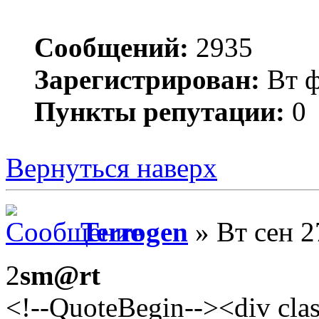
Сообщений:
2935
Зарегистрирован:
Вт ф
Пункты репутации:
0
Вернуться наверх
Terrogen
» Вт сен 2
2
sm@rt
<!--QuoteBegin--><div cl