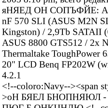
яНЯЕД ОН СОПЪФЙЕ: Ath
nF 570 SLI (ASUS M2N SL
Kingston) / 2,9Tb SATAII
ASUS 8800 GTS512 / 2x N
Thermaltake ToughPower 6
20" LCD Benq FP202W (wi
4.2.1
<!--coloro:Navy--><span st
>оН БЯЕЛ БНОПНЯЮЛ - 
ПЮГ Б ОНКЦНДЮ.<!--color