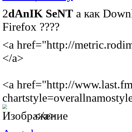
2
dAnIK SeNT
а как Down
Firefox ????
<a href="http://metric.rodi
</a>
<a href="http://www.last.fm
chartstyle=overallnamostyl
</a>