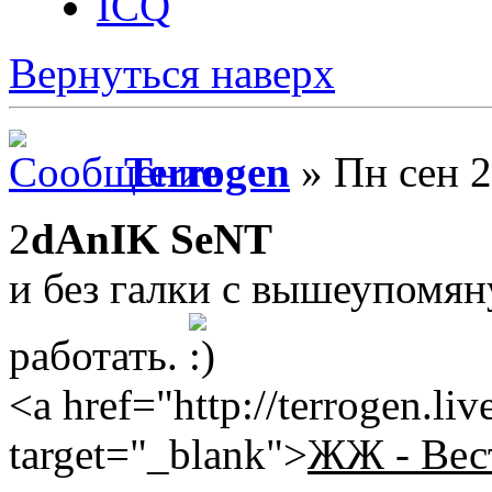
ICQ
Вернуться наверх
Terrogen
» Пн сен 2
2
dAnIK SeNT
и без галки с вышеупомя
работать.
<a href="http://terrogen.li
target="_blank">
ЖЖ - Вес