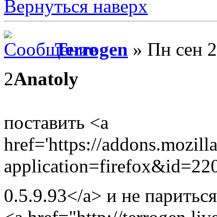
Вернуться наверх
Terrogen
» Пн сен 2
2
Anatoly
поставить <a
href='https://addons.mozill
application=firefox&id=220
0.5.9.93</a> и не паритьс