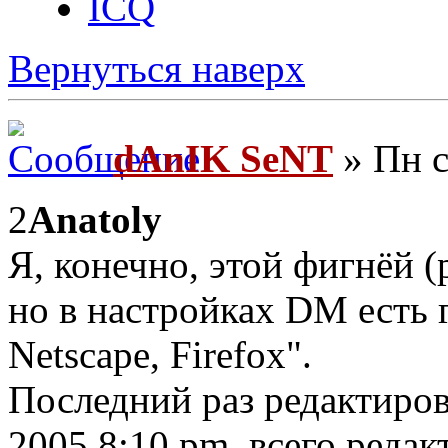
ICQ
Вернуться наверх
dAnIK SeNT
» Пн с
2
Anatoly
Я, конечно, этой фигнёй 
но в настройках DM есть г
Netscape, Firefox".
Последний раз редактиро
2005 8:10 pm, всего редак