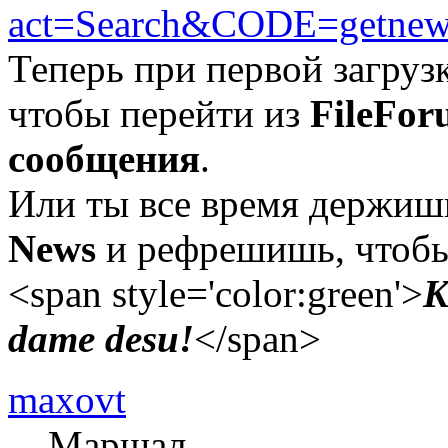
act=Search&CODE=getne
Теперь при первой загруз
чтобы перейти из
FileFor
сообщения
.
Или ты все время держи
News
и рефрешишь, чтобы
<span style='color:green'>
K
dame desu!
</span>
maxovt
Маршал