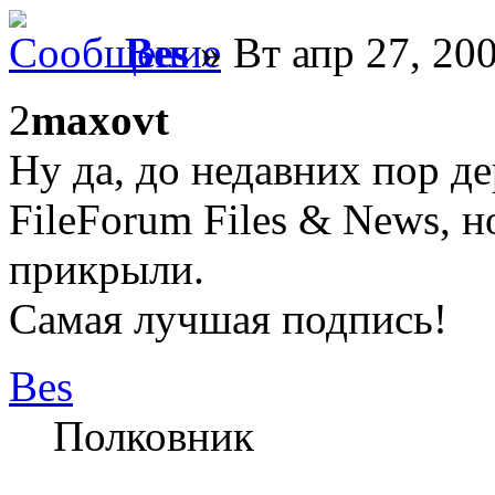
Bes
» Вт апр 27, 20
2
maxovt
Ну да, до недавних пор 
FileForum Files & News, н
прикрыли.
Самая лучшая подпись!
Bes
Полковник