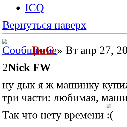
ICQ
Вернуться наверх
BuG
» Вт апр 27, 2
2
Nick FW
ну дык я ж машинку куп
три части: любимая, машин
Так что нету времени