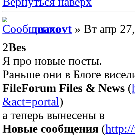
Вернуться наверх
maxovt
» Вт апр 27
2
Bes
Я про новые посты.
Раньше они в Блоге висел
FileForum Files & News
(
&act=portal
)
а теперь вынесены в
Новые сообщения
(
http: