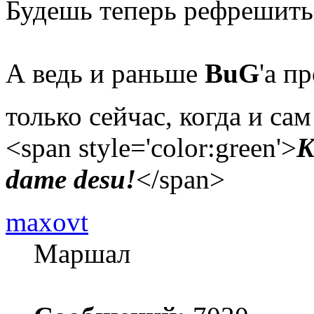
Будешь теперь рефрешит
А ведь и раньше
BuG
'а п
только сейчас, когда и са
<span style='color:green'>
K
dame desu!
</span>
maxovt
Маршал