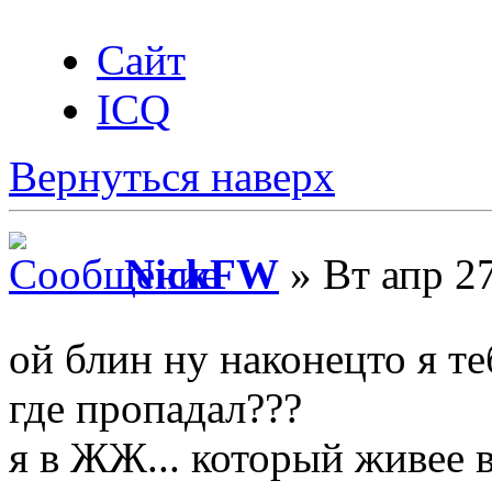
Сайт
ICQ
Вернуться наверх
NickFW
» Вт апр 27
ой блин ну наконецто я те
где пропадал???
я в ЖЖ... который живее 