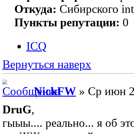
Откуда:
Сибирского inte
Пункты репутации:
0
ICQ
Вернуться наверх
NickFW
» Ср июн 2
DruG
,
гыыы.... реально... я об эт