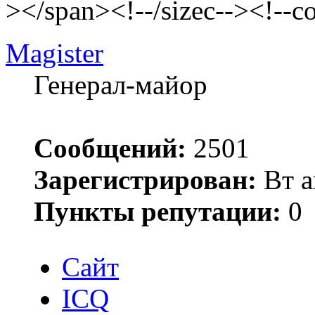
></span><!--/sizec--><!--c
Magister
Генерал-майор
Сообщений:
2501
Зарегистрирован:
Вт а
Пункты репутации:
0
Сайт
ICQ