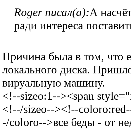
Roger писал(а):
А насчё
ради интереса поставит
Причина была в том, что 
локального диска. Пришло
вируальную машину.
<!--sizeo:1--><span style="
<!--/sizeo--><!--coloro:red
-/coloro-->все беды - от н