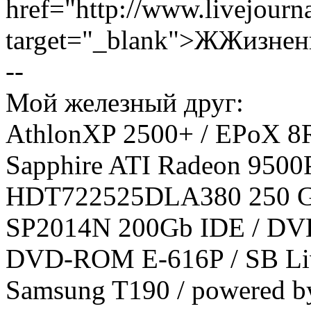
href="http://www.livejourn
target="_blank">ЖЖизнен
--
Мой железный друг:
AthlonXP 2500+ / EPoX 
Sapphire ATI Radeon 9500
HDT722525DLA380 250 
SP2014N 200Gb IDE / D
DVD-ROM E-616P / SB Live
Samsung T190 / powered b