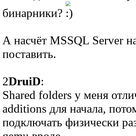
бинарники?
А насчёт MSSQL Server на
поставить.
2
DruiD
:
Shared folders у меня отл
additions для начала, пот
подключать физически раз
qemu вроде.