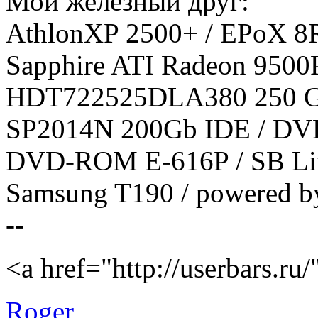
Мой железный друг:
AthlonXP 2500+ / EPoX 
Sapphire ATI Radeon 9500
HDT722525DLA380 250 
SP2014N 200Gb IDE / D
DVD-ROM E-616P / SB Live
Samsung T190 / powered b
--
<a href="http://userbars.ru
Roger