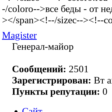
-/coloro-->все беды - от н
></span><!--/sizec--><!--c
Magister
Генерал-майор
Сообщений:
2501
Зарегистрирован:
Вт а
Пункты репутации:
0
Сайт