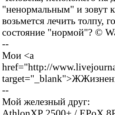
"ненормальным" и зовут к
возьмется лечить толпу, 
состояние "нормой"? © W
--
Мои <a
href="http://www.livejourn
target="_blank">ЖЖизнен
--
Мой железный друг:
AthlonXP 2500+ / EPoX 