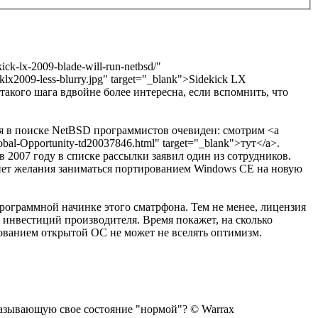
k-lx-2009-blade-will-run-netbsd/"
x2009-less-blurry.jpg" target="_blank">Sidekick LX
такого шага вдвойне более интересна, если вспомнить, что
я в поиске NetBSD программистов очевиден: смотрим <a
lobal-Opportunity-td20037846.html" target="_blank">тут</a>.
 2007 году в списке рассылки заявил один из сотрудников.
 нет желания заниматься портированием Windows CE на новую
программной начинке этого сматрфона. Тем не менее, лицензия
 инвестиций производителя. Время покажет, на сколько
зованием открытой ОС не может не вселять оптимизм.
 называющую свое состояние "нормой"? © Warrax