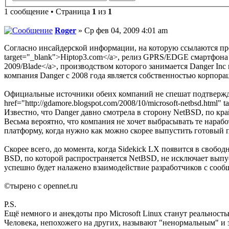
1 сообщение • Страница
1
из
1
Roger
» Ср фев 04, 2009 4:01 am
Согласно инсайдерской информации, на которую ссылаются предста
target="_blank">Hiptop3.com</a>, релиз GPRS/EDGE смартфона <a h
2009/Blade</a>, производством которого занимается Danger In
компания Danger с 2008 года является собственностью корпорац
Официальные источники обеих компаний не спешат подтвержда
href="http://gdamore.blogspot.com/2008/10/microsoft-netbsd.html" 
Известно, что Danger давно смотрела в сторону NetBSD, по кра
Весьма вероятно, что компания не хочет выбрасывать те нара
платформу, когда нужно как можно скорее выпустить готовый 
Скорее всего, до момента, когда Sidekick LX появится в своб
BSD, по которой распространяется NetBSD, не исключает выпус
успешно будет налажено взаимодействие разработчиков с сообщ
©тырено с opennet.ru
P.S.
Ещё немного и анекдоты про Microsoft Linux станут реальност
Человека, непохожего на других, называют "ненормальным" и з