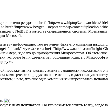
вители ресурса <a href="http://www.hiptop3.com/archives/sidekic
ref="http://www.boygeniusreport.com/wp-content/uploads/sidekickl
c выйдет с NetBSD в качестве операционной системы. Мотивация 
ии Microsoft.
ть эту информацию. Тем не менее, факт что компании находятс
target="_blank">тут</a> и <a href="http://www.nabble.com/Insight-G
йней мере, задолго до приобретения Микрософтом. Об этом еще в
ботки, которые были сделаны за прошедшие годы, а у Микрософт
продукт.
одной продаже, мы не узнаем степень правдивости информации о 
ка коммерческих продуктов на ее основе, и дает полную защиту
еством, но то, что еще одна компания заинтересовалась исполь
ью.
овут к нему психиатров. Но кто возьмется лечить толпу, гордо