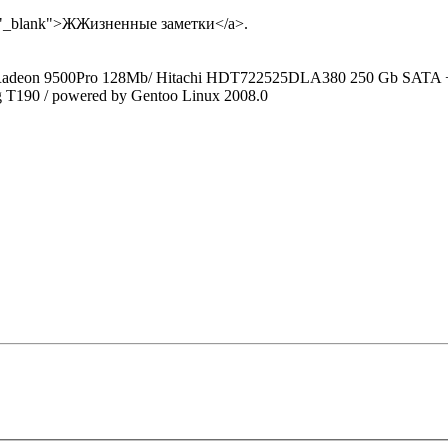
et="_blank">ЖЖизненные заметки</a>.
I Radeon 9500Pro 128Mb/ Hitachi HDT722525DLA380 250 Gb S
T190 / powered by Gentoo Linux 2008.0