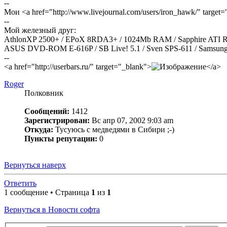
--
Мои <a href="http://www.livejournal.com/users/iron_hawk/" targ
--
Мой железный друг:
AthlonXP 2500+ / EPoX 8RDA3+ / 1024Mb RAM / Sapphire AT
ASUS DVD-ROM E-616P / SB Live! 5.1 / Sven SPS-611 / Samsung 
--
<a href="http://userbars.ru/" target="_blank">
</a>
Roger
Полковник
Сообщений:
1412
Зарегистрирован:
Вс апр 07, 2002 9:03 am
Откуда:
Тусуюсь с медведями в Сибири ;-)
Пункты репутации:
0
Вернуться наверх
Ответить
1 сообщение • Страница
1
из
1
Вернуться в Новости софта