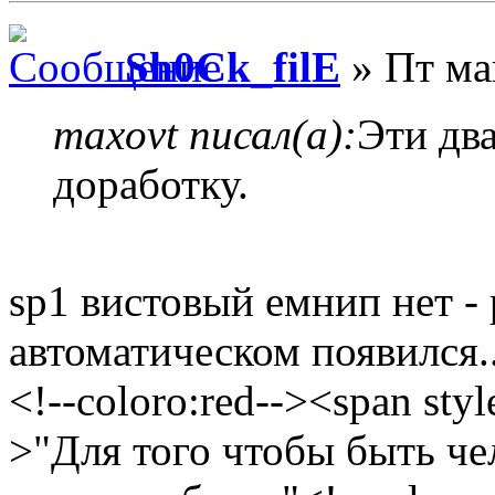
Sh0Ck_filE
» Пт ма
maxovt писал(а):
Эти два
доработку.
sp1 вистовый емнип нет - 
автоматическом появился..
<!--coloro:red--><span styl
>"Для того чтобы быть че