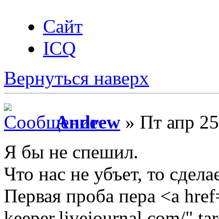
Сайт
ICQ
Вернуться наверх
Andrew
» Пт апр 25
Я бы не спешил.
Что нас не убъет, то сдела
Первая проба пера <a href=
keeper.livejournal.com/" ta