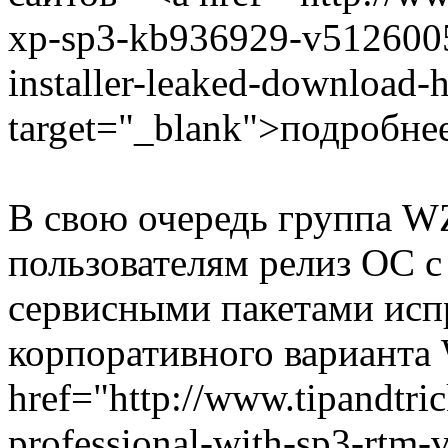
xp-sp3-kb936929-v5126005
installer-leaked-download-h
target="_blank">подробне
В свою очередь группа W
пользователям релиз ОС 
сервисными пакетами испр
корпоративного варианта 
href="http://www.tipandtri
professional-with-sp3-rtm-v