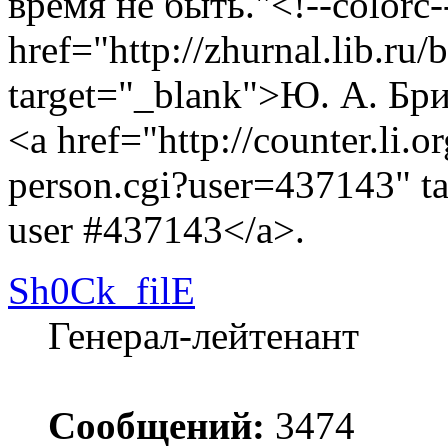
время не быть."<!--colorc-
href="http://zhurnal.lib.ru/
target="_blank">Ю. А. Бр
<a href="http://counter.li.o
person.cgi?user=437143" t
user #437143</a>.
Sh0Ck_filE
Генерал-лейтенант
Сообщений:
3474