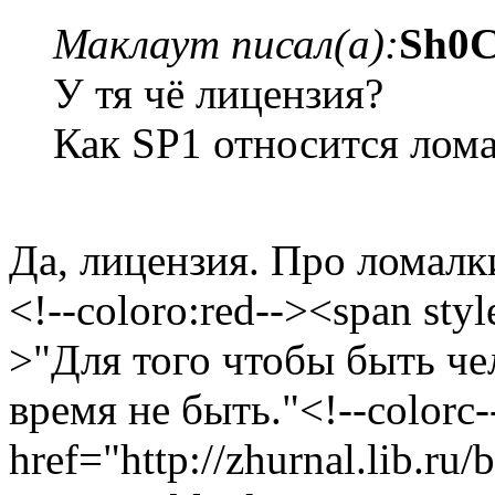
Маклаут писал(а):
Sh0C
У тя чё лицензия?
Как SP1 относится лом
Да, лицензия. Про ломалки
<!--coloro:red--><span styl
>"Для того чтобы быть че
время не быть."<!--colorc-
href="http://zhurnal.lib.ru/