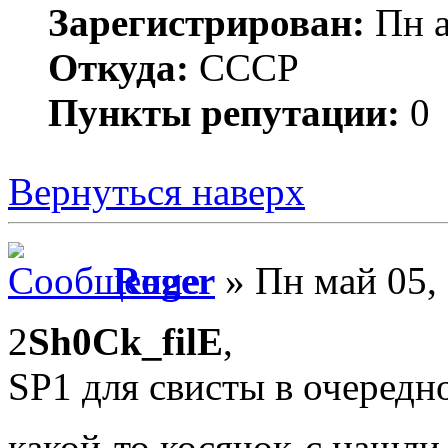
Зарегистрирован:
Пн а
Откуда:
СССР
Пункты репутации:
0
Вернуться наверх
Roger
» Пн май 05,
2
Sh0Ck_filE
,
SP1 для свисты в очередно
какой-то косячок-с нашл