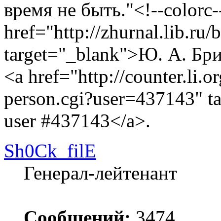
время не быть."<!--colorc-
href="http://zhurnal.lib.ru/
target="_blank">Ю. А. Бр
<a href="http://counter.li.o
person.cgi?user=437143" t
user #437143</a>.
Sh0Ck_filE
Генерал-лейтенант
Сообщений:
3474