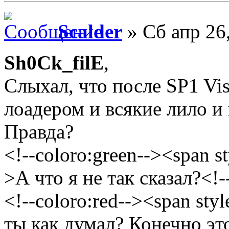
Scalder
» Сб апр 26
Sh0Ck_filE
,
Слыхал, что после SP1 Vis
лоадером и всякие лило и 
Правда?
<!--coloro:green--><span st
>А что я не так сказал?<!-
<!--coloro:red--><span sty
ты как думал? Конечно эт