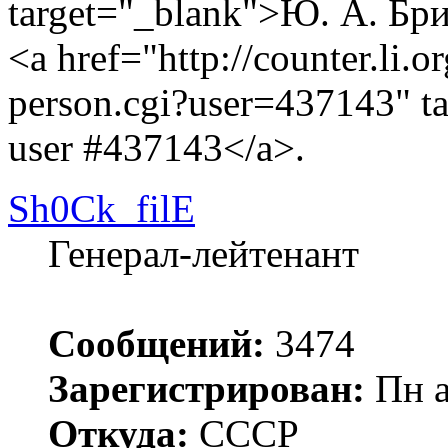
target="_blank">Ю. А. Бр
<a href="http://counter.li.o
person.cgi?user=437143" t
user #437143</a>.
Sh0Ck_filE
Генерал-лейтенант
Сообщений:
3474
Зарегистрирован:
Пн а
Откуда:
СССР