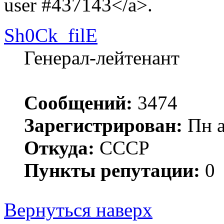
user #437143</a>.
Sh0Ck_filE
Генерал-лейтенант
Сообщений:
3474
Зарегистрирован:
Пн а
Откуда:
СССР
Пункты репутации:
0
Вернуться наверх