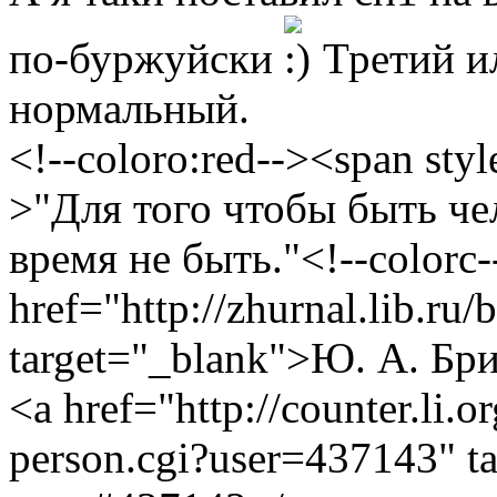
по-буржуйски
Третий ил
нормальный.
<!--coloro:red--><span styl
>"Для того чтобы быть че
время не быть."<!--colorc-
href="http://zhurnal.lib.ru/
target="_blank">Ю. А. Бр
<a href="http://counter.li.o
person.cgi?user=437143" t