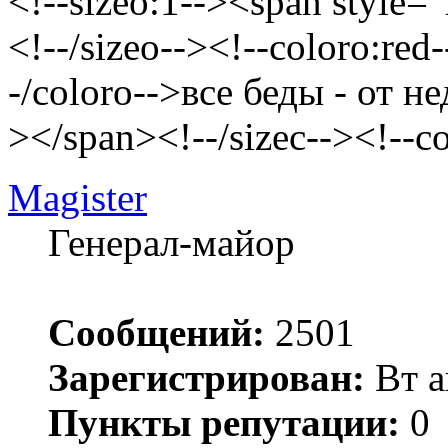
<!--sizeo:1--><span style="
<!--/sizeo--><!--coloro:red
-/coloro-->все беды - от н
></span><!--/sizec--><!--c
Magister
Генерал-майор
Сообщений:
2501
Зарегистрирован:
Вт а
Пункты репутации:
0