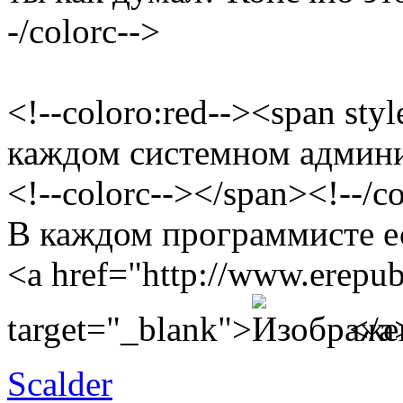
-/colorc-->
<!--coloro:red--><span sty
каждом системном админис
<!--colorc--></span><!--/co
В каждом программисте ест
<a href="http://www.erepub
target="_blank">
</a
Scalder