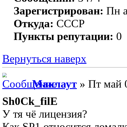
Зарегистрирован:
Пн а
Откуда:
СССР
Пункты репутации:
0
Вернуться наверх
Маклаут
» Пт май 
Sh0Ck_filE
У тя чё лицензия?
Как SP1 относится ломал