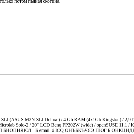
только потом пьяная скотина.
I (ASUS M2N SLI Deluxe) / 4 Gb RAM (4x1Gb Kingston) / 2,9Tb
crolab Solo-2 / 20" LCD Benq FP202W (wide) / openSUSE 11.1 / 
Н БЯЕЛ БНОПНЯЮЛ - Б email. б ICQ ОНЪБКЪЧЯЭ ПЮГ Б ОНКЦНДЮ.<!