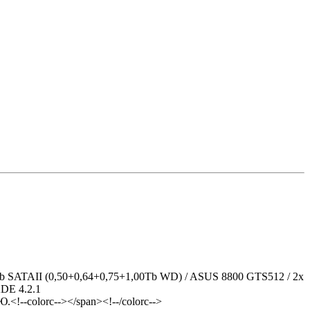
 SATAII (0,50+0,64+0,75+1,00Tb WD) / ASUS 8800 GTS512 / 2x
KDE 4.2.1
--colorc--></span><!--/colorc-->