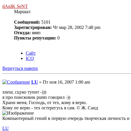
dAnIK SeNT
Маршал
Сообщений:
5101
Зарегистрирован:
Чт мар 28, 2002 7:48 pm
Откуда:
яяяп
Пункты репутации:
0
Сайт
ICQ
Вернуться наверх
LU
» Пт ноя 16, 2007 1:00 am
xneur, сцуко тупит -)))
я про поисковик punto говорил -))
Храни меня, Господь, от тех, кому я верю.
Кому не верю - тех остерегусь я сам. © Ж. Санд
Компьютерный гений в первую очередь творческая личность и 
LU