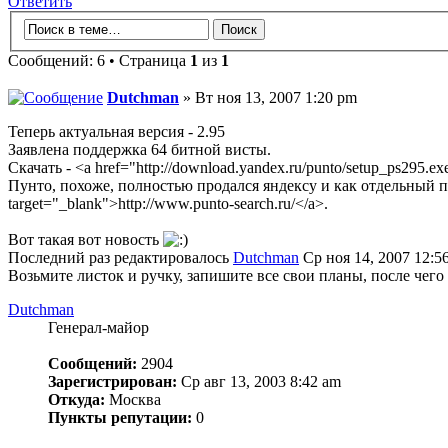
Ответить
Сообщений: 6 • Страница
1
из
1
Dutchman
» Вт ноя 13, 2007 1:20 pm
Теперь актуальная версия - 2.95
Заявлена поддержка 64 битной висты.
Скачать - <a href="http://download.yandex.ru/punto/setup_ps295.
Пунто, похоже, полностью продался яндексу и как отдельный по
target="_blank">http://www.punto-search.ru/</a>.
Вот такая вот новость
Последний раз редактировалось
Dutchman
Ср ноя 14, 2007 12:56
Возьмите листок и ручку, запишите все свои планы, после чего 
Dutchman
Генерал-майор
Сообщений:
2904
Зарегистрирован:
Ср авг 13, 2003 8:42 am
Откуда:
Москва
Пункты репутации:
0