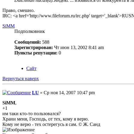
Dutchman писал(а):
Яндекс ... избавился от конкурента в 
Право, смешно.
IRC: <a href='http://www.fileforum.ru/irc.php' target='_blank'>RUSN
SiMM
Подполковник
Сообщений:
588
Зарегистрирован:
Чт июн 13, 2002 8:41 am
Пункты репутации:
0
Сайт
Вернуться наверх
LU
» Ср ноя 14, 2007 10:47 pm
SiMM
,
+1
им таки кто-то пользовался?
Храни меня, Господь, от тех, кому я верю.
Кому не верю - тех остерегусь я сам. © Ж. Санд