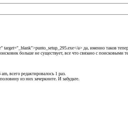
exe" target="_blank">punto_setup_295.exe</a> да, именно таков те
исковик больше не существует, все что связано с поисковыми тех
 am, всего редактировалось 1 раз.
половину из них зачеркните. И забудьте.