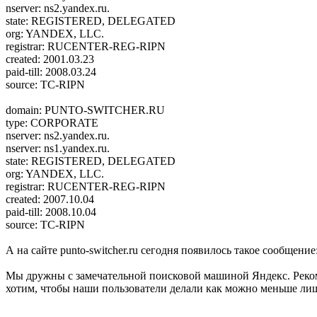
nserver: ns2.yandex.ru.
state: REGISTERED, DELEGATED
org: YANDEX, LLC.
registrar: RUCENTER-REG-RIPN
created: 2001.03.23
paid-till: 2008.03.24
source: TC-RIPN
domain: PUNTO-SWITCHER.RU
type: CORPORATE
nserver: ns2.yandex.ru.
nserver: ns1.yandex.ru.
state: REGISTERED, DELEGATED
org: YANDEX, LLC.
registrar: RUCENTER-REG-RIPN
created: 2007.10.04
paid-till: 2008.10.04
source: TC-RIPN
А на сайте punto-switcher.ru сегодня появилось такое сообщение
Мы дружны с замечательной поисковой машиной Яндекс. Рекомен
хотим, чтобы наши пользователи делали как можно меньше лиш