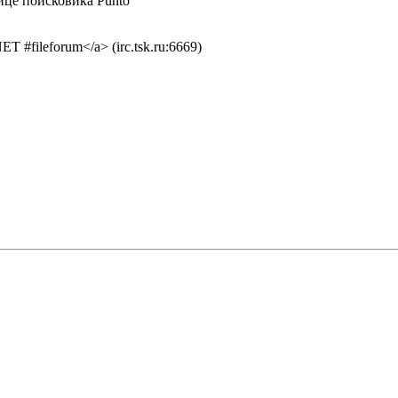
лице поисковика Punto
ET #fileforum</a> (irc.tsk.ru:6669)