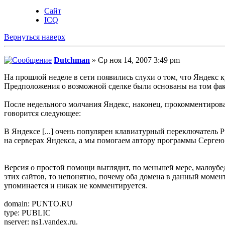
Сайт
ICQ
Вернуться наверх
Dutchman
» Ср ноя 14, 2007 3:49 pm
На прошлой неделе в сети появились слухи о том, что Яндекс 
Предположения о возможной сделке были основаны на том факте
После недельного молчания Яндекс, наконец, прокомментировал 
говорится следующее:
В Яндексе [...] очень популярен клавиатурный переключатель Pun
на серверах Яндекса, а мы помогаем автору программы Сергею М
Версия о простой помощи выглядит, по меньшей мере, малоубедит
этих сайтов, то непонятно, почему оба домена в данный момен
упоминается и никак не комментируется.
domain: PUNTO.RU
type: PUBLIC
nserver: ns1.yandex.ru.