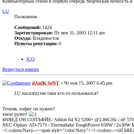
Компьютерный гений в первую очередь творческая личность и 
LU
Полковник
Сообщений:
1424
Зарегистрирован:
Пт янв 31, 2003 12:11 am
Откуда:
Владивосток
Пункты репутации:
0
ICQ
Вернуться наверх
dAnIK SeNT
» Чт ноя 15, 2007 6:45 pm
LU писал(а):
им таки кто-то пользовался?
Точняк, нафиг он нужен?
xneur рулит!
яНЯЕД ОН СОПЪФЙЕ: Athlon 64 X2 5200+ @2,86GHz / nF 570 SL
NEC-Optiarc AD-7173 / Thermaltake ToughPower 650W / 2x30W Mi
<!--coloro:Navy--><span style="color:Navy"><!--/coloro-->о