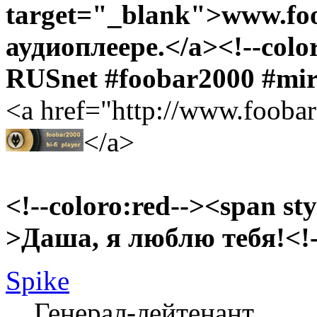
target="_blank">www.foo
аудиоплеере.</a><!--color
RUSnet #foobar2000 #mi
<a href="http://www.foobar
</a>
<!--coloro:red--><span sty
>Даша, я люблю тебя!<!--
Spike
Генерал-лейтенант