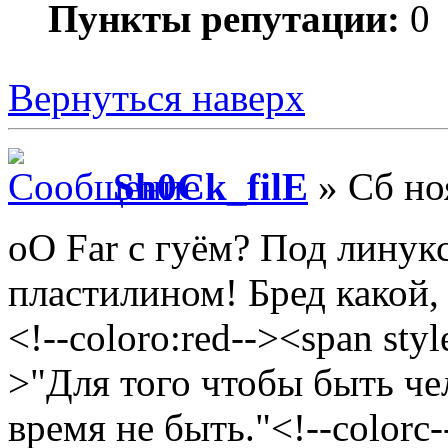
Пункты репутации:
0
Вернуться наверх
Sh0Ck_filE
» Сб но
oO Far с гуём? Под линукс
пластилином! Бред какой
<!--coloro:red--><span styl
>"Для того чтобы быть че
время не быть."<!--colorc-