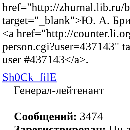
href="http://zhurnal.lib.ru/
target="_blank">Ю. А. Бр
<a href="http://counter.li.o
person.cgi?user=437143" t
user #437143</a>.
Sh0Ck_filE
Генерал-лейтенант
Сообщений:
3474
Зарегистрирован:
Пн а