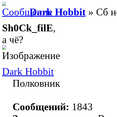
Dark Hobbit
» Сб н
Sh0Ck_filE
,
а чё?
Dark Hobbit
Полковник
Сообщений:
1843