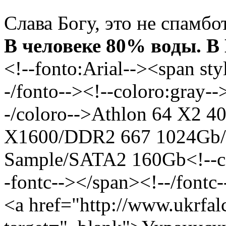
Слава Богу, это не спамбот
В человеке 80% воды. В 
<!--fonto:Arial--><span sty
-/fonto--><!--coloro:gray--
-/coloro-->Athlon 64 X2 4
X1600/DDR2 667 1024Gb/
Sample/SATA2 160Gb<!--col
-fontc--></span><!--/fontc-
<a href="http://www.ukrfa