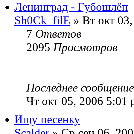
Ленинград - Губошлёп
Sh0Ck_filE
» Вт окт 03,
7
Ответов
2095
Просмотров
Последнее сообщени
Чт окт 05, 2006 5:01
Ищу песенку
Scalder
» Ср сен 06, 200