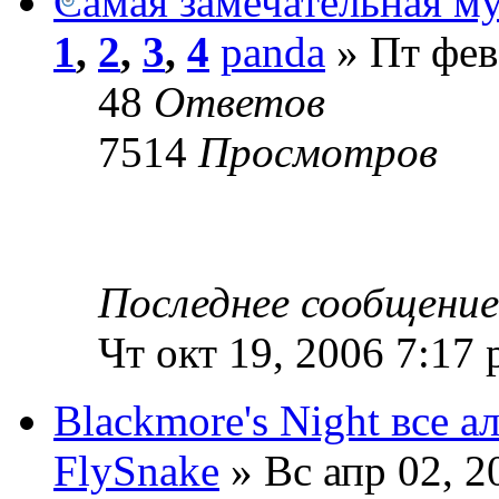
Самая замечательная м
1
,
2
,
3
,
4
panda
» Пт фев
48
Ответов
7514
Просмотров
Последнее сообщени
Чт окт 19, 2006 7:17
Blackmore's Night все а
FlySnake
» Вс апр 02, 2